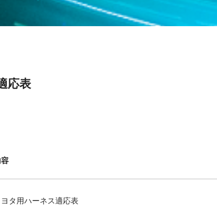
適応表
。
内容
トヨタ用ハーネス適応表