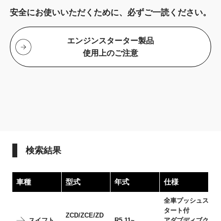
安全にお使いいただくために、必ずご一読ください。
エンジンスターター製品
使用上のご注意
検索結果
車種
型式
年式
仕様
全車プッシュス
タート付
ZCD/ZCE/ZD
スイフト
R5.11~
アダプディブク